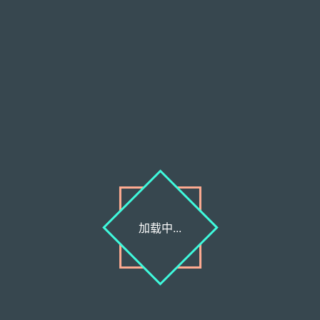
Welcome to view Olivers.Cyou
最新文章
淫民日报1552期:一些无奈与思考
2021-11-13
淫民日报1551期:舔屁眼儿的心得体会(完结篇)
2021-11-13
淫民日报1550期:舔美女屁眼儿的总结体会
2021-11-13
加载中...
淫民日报1549期:与健身教练的炮友关系
2021-11-13
淫民日报1548期:人生故往之十七:少妇L(附直播视频)